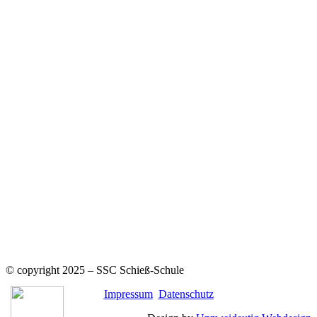
Navigation
Home
Kursübersicht
Schnupperkurs
Schulungskalender
Kontakt
Schiess-Sport-Centrum GmbH
Geschäftsführer Helmut Stange
Geschäftsführer Jennifer Jachalke
Jahnstraße 51-53
32361 Preußisch Oldendorf
Telefon:
05742 920600
Mail:
info@schiesssport-centrum.de
© copyright 2025 – SSC Schieß-Schule
Impressum
Datenschutz